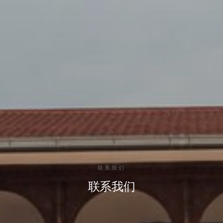
联系我们
联系我们