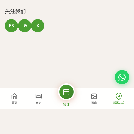
关注我们
FB
IG
X
首页
客房
画廊
联系方式
预订