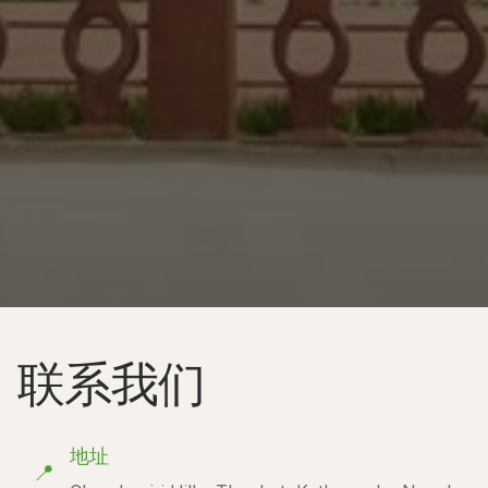
联系我们
地址
📍