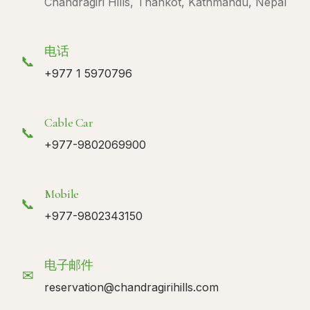
Chandragiri Hills, Thankot, Kathmandu, Nepal
电话
📞
+977 1 5970796
Cable Car
📞
+977-9802069900
Mobile
📞
+977-9802343150
电子邮件
✉
reservation@chandragirihills.com