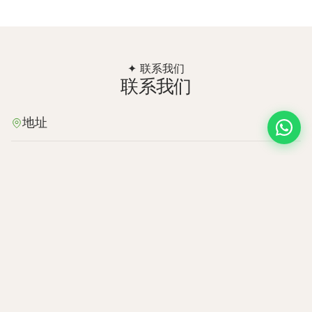
✦ 联系我们
联系我们
地址
Chandragiri Hills Resort Kathmandu
Chandragiri Hills, Thankot, Kathmandu, Nepal
联系我们
电话:
+977 1 5970796