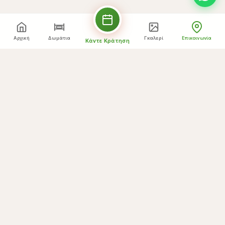
Αρχική
Δωμάτια
Γκαλερί
Επικοινωνία
Κάντε Κράτηση
Δείτε τον Μεγαλύτερο Χάρτη
Στείλτε μήνυμα
Το όνομά σας *