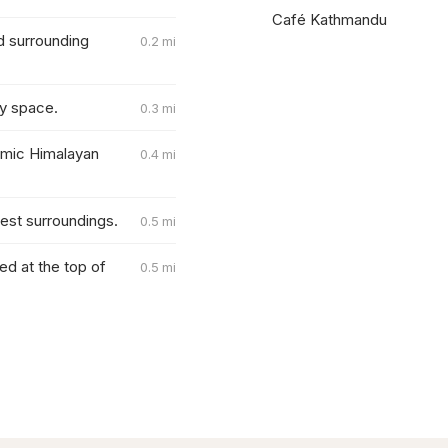
Café Kathmandu
d surrounding
0.2 mi
ty space.
0.3 mi
amic Himalayan
0.4 mi
rest surroundings.
0.5 mi
d at the top of
0.5 mi