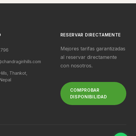
O
RESERVAR DIRECTAMENTE
Mejores tarifas garantizadas
0796
al reservar directamente
chandragirihills.com
con nosotros.
ills, Thankot,
Nepal
COMPROBAR
DISPONIBILIDAD