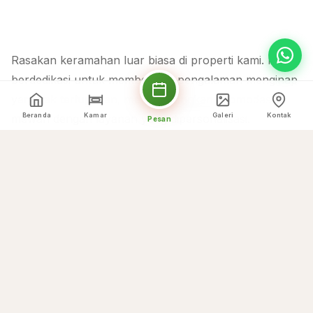
Rasakan keramahan luar biasa di properti kami. Kami
berdedikasi untuk memberikan pengalaman menginap
yang tak terlupakan, menggabungkan akomodasi
Beranda
Kamar
Galeri
Kontak
mewah dengan layanan yang dipersonalisasi.
Pesan
Mengapa Memilih Kami
Sorotan Kami