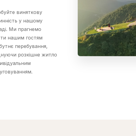
буйте виняткову
инність у нашому
аді. Ми прагнемо
ти нашим гостям
бутнє перебування,
нуючи розкішне житло
дивідуальним
уговуванням.