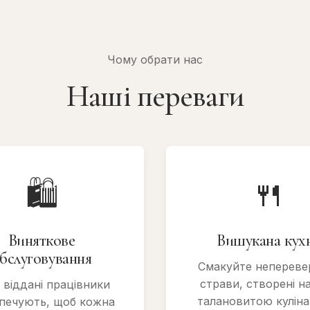
Чому обрати нас
Наші переваги
🛍
🍴
Виняткове
Вишукана кух
бслуговування
Смакуйте непереве
страви, створені 
 віддані працівники
талановитою кулін
зпечують, щоб кожна