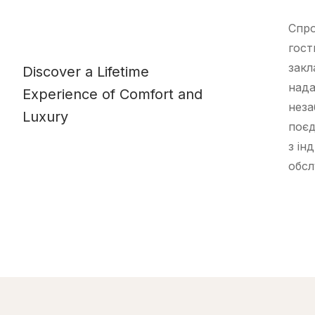
Спро
гост
закл
Discover a Lifetime
нада
Experience of Comfort and
неза
Luxury
поєд
з ін
обсл