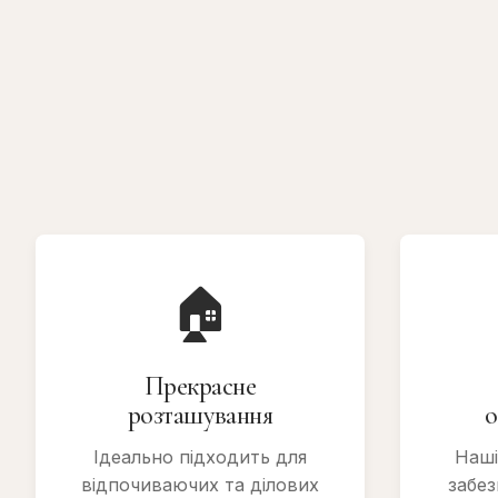
🏠
Прекрасне
розташування
о
Ідеально підходить для
Наші
відпочиваючих та ділових
забе