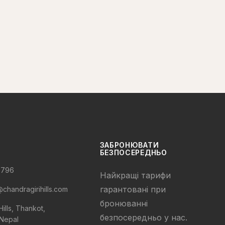
ЗАБРОНЮВАТИ
БЕЗПОСЕРЕДНЬО
0796
Найкращі тарифи
гарантовані при
chandragirihills.com
бронюванні
ills, Thankot,
безпосередньо у нас.
Nepal