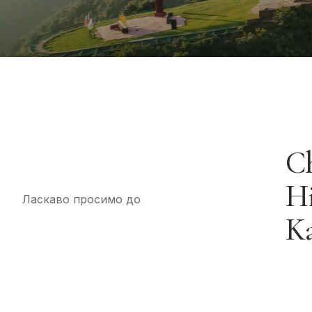
Ch
Hi
Ласкаво просимо до
K