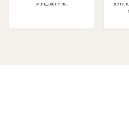
мандрівників.
детал