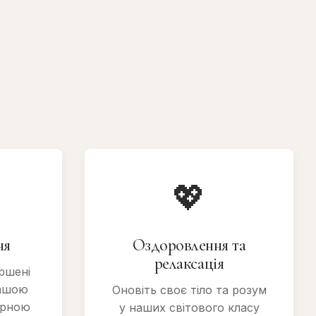
💖
ня
Оздоровлення та
релаксація
ршені
нашою
Оновіть своє тіло та розум
арною
у наших світового класу