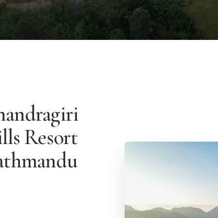
andragiri
lls Resort
athmandu