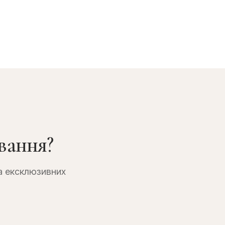
вання?
а ексклюзивних