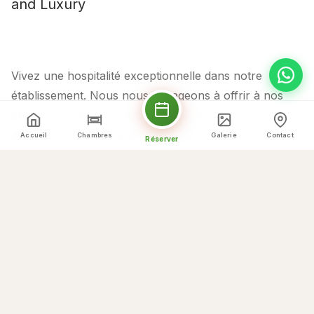
and Luxury
Vivez une hospitalité exceptionnelle dans notre
établissement. Nous nous engageons à offrir à nos
clients des séjours inoubliables, alliant hébergement
de luxe et service personnalisé.
Accueil
Chambres
Galerie
Contact
Réserver
Pourquoi nous choisir
Nos Points Forts