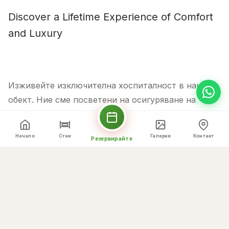
Discover a Lifetime Experience of Comfort
and Luxury
Изживейте изключителна хоспиталност в нашия
обект. Ние сме посветени на осигуряване на
незабравими престои, съчетавайки луксозно
настаняване с персонализирано обслужване.
Начало
Стаи
Галерия
Контакт
Резервирайте
Защо да изберете нас
Нашите акценти