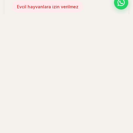
Evcil hayvanlara izin verilmez
🚭
Sigara İçme Politikası
Sigara içilmeyen tesis
👶
Çocuklar & Ek Yataklar